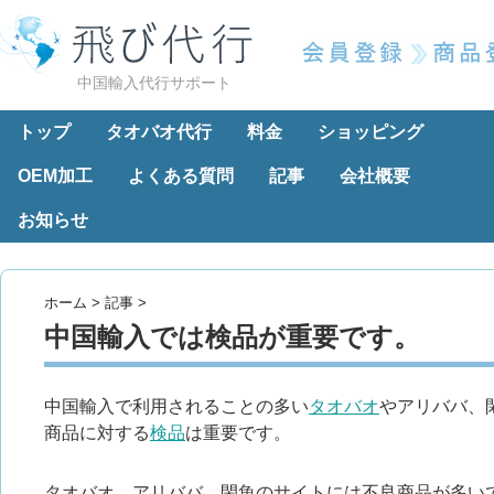
中国輸入代行サポート
トップ
タオバオ代行
料金
ショッピング
OEM加工
よくある質問
記事
会社概要
お知らせ
ホーム
>
記事
>
中国輸入では検品が重要です。
中国輸入で利用されることの多い
タオバオ
やアリババ、
商品に対する
検品
は重要です。
タオバオ、アリババ、閑魚のサイトには不良商品が多い