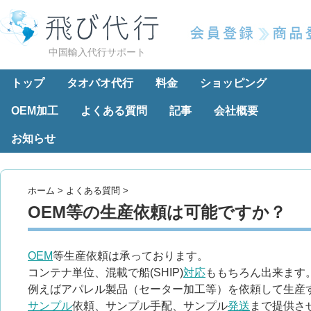
中国輸入代行サポート
トップ
タオバオ代行
料金
ショッピング
OEM加工
よくある質問
記事
会社概要
お知らせ
ホーム
>
よくある質問
>
OEM等の生産依頼は可能ですか？
OEM
等生産依頼は承っております。
コンテナ単位、混載で船(SHIP)
対応
ももちろん出来ます
例えばアパレル製品（セーター加工等）を依頼して生産
サンプル
依頼、サンプル手配、サンプル
発送
まで提供さ