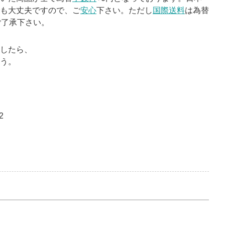
も大丈夫ですので、ご
安心
下さい。ただし
国際送料
は為替
ご了承下さい。
したら、
う。
2