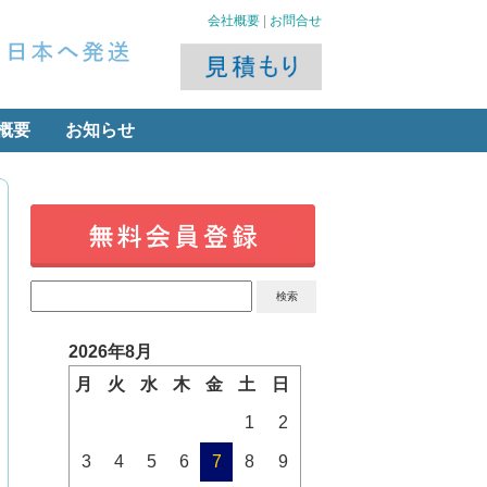
会社概要
|
お問合せ
概要
お知らせ
2026年8月
月
火
水
木
金
土
日
1
2
3
4
5
6
7
8
9