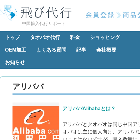
中国輸入代行サポート
トップ
タオバオ代行
料金
ショッピング
OEM加工
よくある質問
記事
会社概要
お知らせ
アリババ
アリババAlibabaとは？
アリババとタオバオは同じ中国ア
オバオは主に個人向け、アリババ
いことはないですが、購入数量に