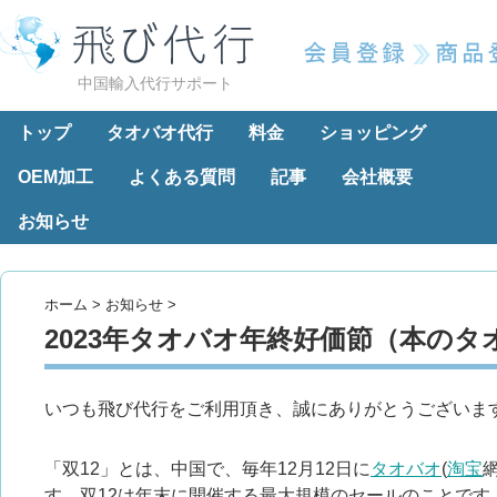
中国輸入代行サポート
トップ
タオバオ代行
料金
ショッピング
OEM加工
よくある質問
記事
会社概要
お知らせ
ホーム
>
お知らせ
>
2023年タオバオ年終好価節（本のタ
いつも飛び代行をご利用頂き、誠にありがとうございま
「双12」とは、中国で、毎年12月12日に
タオバオ
(
淘宝
す。双12は年末に開催する最大規模のセールのことです