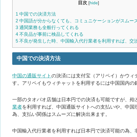
目次
[
hide
]
1
中国での決済方法
2
中国語が分からなくても、コミュニケーションがスムー
3
通関業務も全般行ってくれる
4
不良品が事前に検品してくれる
5
不良が発生した時、中国輸入代行業者を利用すれば、交
中国での決済方法
中国の通販サイト
の決済には支付宝（アリペイ）かウィ
す。アリペイもウィチャットを利用するには中国国内の
一部のタオバオ店舗は日本円での決済も可能ですが、殆
業者
を利用すれば、中国通販サイトへの支払いや、中国
為、支払い関係はスムーズに解決出来ます。
中国輸入代行業者を利用すれば日本円で決済可能の為、