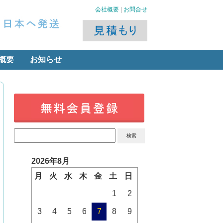
会社概要
|
お問合せ
概要
お知らせ
2026年8月
月
火
水
木
金
土
日
1
2
3
4
5
6
7
8
9