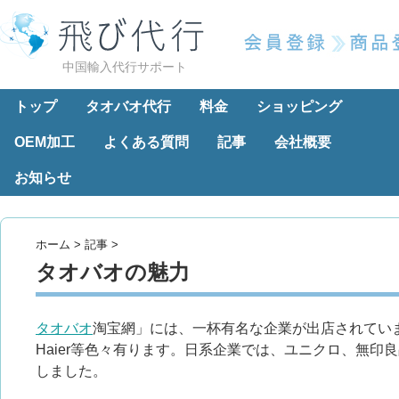
中国輸入代行サポート
トップ
タオバオ代行
料金
ショッピング
OEM加工
よくある質問
記事
会社概要
お知らせ
ホーム
>
記事
>
タオバオの魅力
タオバオ
淘宝網」には、一杯有名な企業が出店されていま
Haier等色々有ります。日系企業では、ユニクロ、無印良品等
しました。