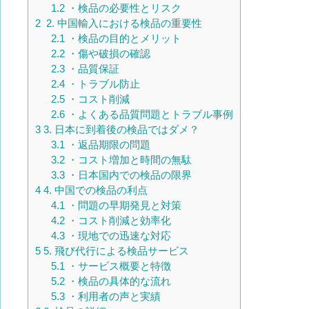
1.2
・検品の必要性とリスク
2
2. 中国輸入における検品の重要性
2.1
・検品の目的とメリット
2.2
・傷や破損の確認
2.3
・品質保証
2.4
・トラブル防止
2.5
・コスト削減
2.6
・よくある品質問題とトラブル事例
3
3. 日本に到着後の検品ではダメ？
3.1
・返品期限の問題
3.2
・コスト増加と時間の無駄
3.3
・日本国内での検品の限界
4
4. 中国での検品の利点
4.1
・問題の早期発見と対策
4.2
・コスト削減と効率化
4.3
・現地での迅速な対応
5
5. 飛び代行による検品サービス
5.1
・サービス概要と特徴
5.2
・検品の具体的な流れ
5.3
・利用者の声と実績