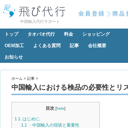
中国輸入代行サポート
トップ
タオバオ代行
料金
ショッピング
OEM加工
よくある質問
記事
会社概要
お知らせ
ホーム
>
記事
>
中国輸入における検品の必要性とリ
目次
[
hide
]
1
1. はじめに
1.1
・中国輸入の現状と重要性