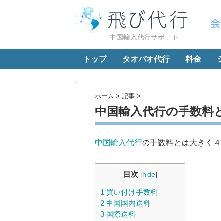
中国輸入代行サポート
トップ
タオバオ代行
料金
ホーム
>
記事
>
中国輸入代行の手数料
中国輸入代行
の手数料とは大きく４
目次
[
hide
]
1
買い付け手数料
2
中国国内送料
3
国際送料