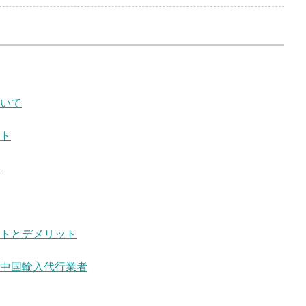
いて
ト
て
トとデメリット
中国輸入代行業者