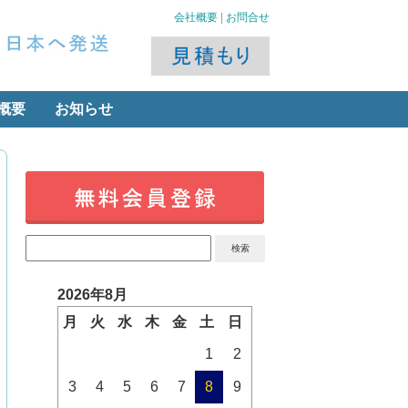
会社概要
|
お問合せ
概要
お知らせ
2026年8月
月
火
水
木
金
土
日
1
2
3
4
5
6
7
8
9