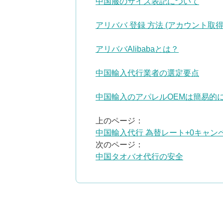
中国服のサイズ表記について
アリババ 登録 方法 (アカウント取得
アリババAlibabaとは？
中国輸入代行業者の選定要点
中国輸入のアパレルOEMは簡易的
上のページ：
中国輸入代行 為替レート+0キャ
次のページ：
中国タオバオ代行の安全