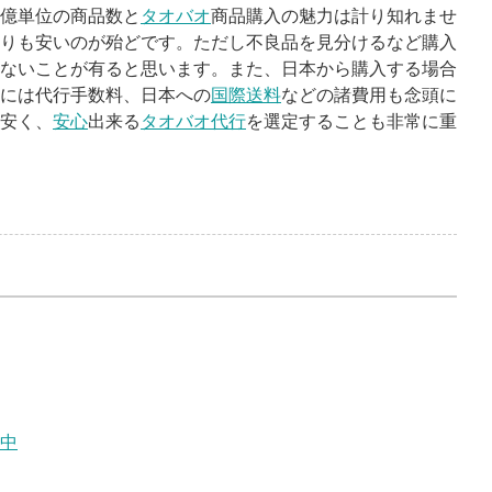
億単位の商品数と
タオバオ
商品購入の魅力は計り知れませ
りも安いのが殆どです。ただし不良品を見分けるなど購入
ないことが有ると思います。また、日本から購入する場合
には代行手数料、日本への
国際送料
などの諸費用も念頭に
安く、
安心
出来る
タオバオ代行
を選定することも非常に重
中