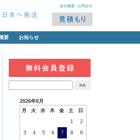
会社概要
|
お問合せ
概要
お知らせ
2026年8月
月
火
水
木
金
土
日
1
2
3
4
5
6
7
8
9